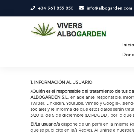
+34 961 855 850
info@albogarden.com
OSE
U
Inici
Dond
1. INFORMACIÓN AL USUARIO
¿Quién es el responsable del tratamiento de tus da
ALBOGARDEN S.L.
, en adelante, responsable, info
Twitter, LinkedIn, Youtube, Vimeo y Google+, siend
sociales y le informa de que estos datos serán tra
3/2018, de 5 de diciembre (LOPDGDD), por lo que se
El/La usuario/a
dispone de un perfil en la misma Re
que se publicite en la/s Red/es. Al unirse a nuestr