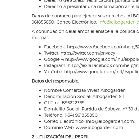
Derecho de acceso, rectificación, portabilida
Derecho a presentar una reclamación ante la 
Datos de contacto para ejercer sus derechos: ALB
961855850. Correo Electrónico:
info@albogarden.
A continuación detallamos el enlace a la política 
mismas:
Facebook: https://www.facebook.com/help/3
Twitter: https://twitter.com/privacy
Google +: http://www.google.com/intl/es/polic
Instagram: https://es-la.facebook.com/help
YouTube: http://www.google.com/intl/es/polic
Datos del responsable:
Nombre Comercial: Vivers Albogarden
Denominación Social: Albogarden S.L.
C.I.F. nº: B96222369
Domicilio Social: Partida de Saboya, nº 39 d
Teléfono: (+34) 961855850
Correo Electrónico: info@albogarden.com.
Dominio Web: www.albogarden.com
2. UTILIZACIÓN DEL PERFIL