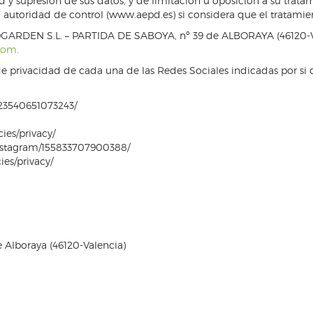
d y supresión de sus datos, y de limitación u oposición a su trata
autoridad de control (www.aepd.es) si considera que el tratamien
OGARDEN S.L. – PARTIDA DE SABOYA, nº 39 de ALBORAYA (46120-VAL
com.
de privacidad de cada una de las Redes Sociales indicadas por si 
23540651073243/
ies/privacy/
/instagram/155833707900388/
ies/privacy/
e Alboraya (46120-Valencia)