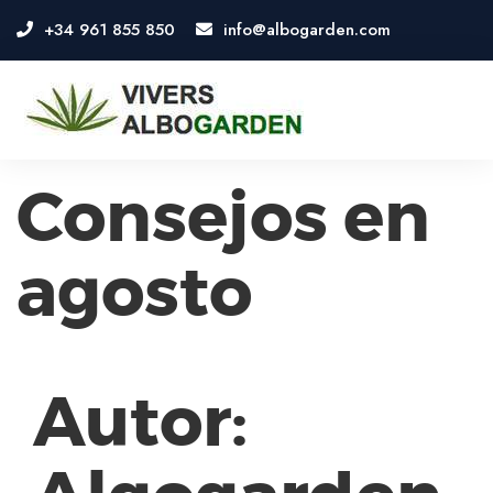
+34 961 855 850
info@albogarden.com
OSE
U
Consejos en
agosto
Autor: