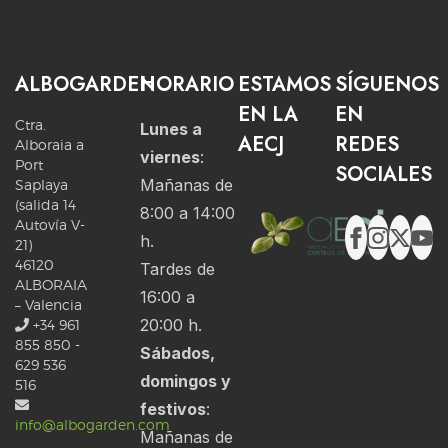
ALBOGARDEN
HORARIO
ESTAMOS
SÍGUENOS
EN LA
EN
Ctra.
Lunes a
AECJ
REDES
Alboraia a
viernes
:
Port
SOCIALES
Mañanas de
Saplaya
(salida 14
8:00 a 14:00
Autovía V-
h.
21)
46120
Tardes de
ALBORAIA
16:00 a
– Valencia
20:00 h.
+34 961
855 850 -
Sábados,
629 536
domingos y
516
festivos
:
info@albogarden.com
Mañanas de