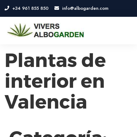
+34 961 855 850
info@albogarden.com
OSE
U
Plantas de
interior en
Valencia