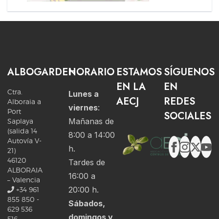
ALBOGARDEN
HORARIO
ESTAMOS
SÍGUENOS
EN LA
EN
Ctra.
Lunes a
AECJ
REDES
Alboraia a
viernes
:
Port
SOCIALES
Mañanas de
Saplaya
(salida 14
8:00 a 14:00
Autovía V-
h.
21)
46120
Tardes de
ALBORAIA
16:00 a
– Valencia
20:00 h.
+34 961
855 850 -
Sábados,
629 536
domingos y
516