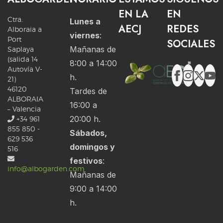
EN LA
EN
Ctra.
Lunes a
AECJ
REDES
Alboraia a
viernes
:
Port
SOCIALES
Mañanas de
Saplaya
(salida 14
8:00 a 14:00
Autovía V-
h.
21)
46120
Tardes de
ALBORAIA
16:00 a
– Valencia
20:00 h.
+34 961
855 850 -
Sábados,
629 536
domingos y
516
festivos
:
info@albogarden.com
Mañanas de
9:00 a 14:00
h.