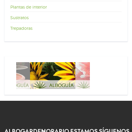
Plantas de interior
Sustratos
Trepadoras
ALBOGARDEN
HORARIO
ESTAMOS
SÍGUENOS