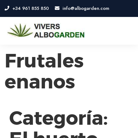
+34 961 855 850
info@albogarden.com
OSE
U
Frutales
enanos
Categoría: