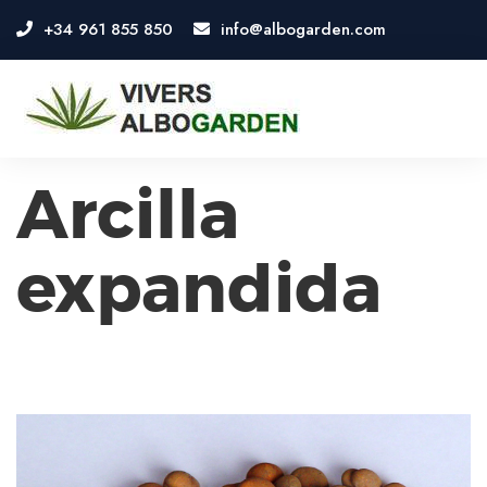
+34 961 855 850
info@albogarden.com
OSE
U
Arcilla
expandida