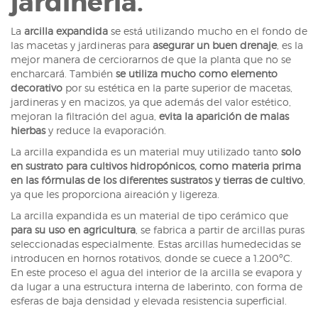
jardinería.
La
arcilla expandida
se está utilizando mucho en el fondo de
las macetas y jardineras para
asegurar un buen drenaje
, es la
mejor manera de cerciorarnos de que la planta que no se
encharcará. También
se utiliza mucho como elemento
decorativo
por su estética en la parte superior de macetas,
jardineras y en macizos, ya que además del valor estético,
mejoran la filtración del agua,
evita la aparición de malas
hierbas
y reduce la evaporación.
La arcilla expandida es un material muy utilizado tanto
solo
en sustrato para cultivos hidropónicos, como materia prima
en las fórmulas de los diferentes sustratos y tierras de cultivo
,
ya que les proporciona aireación y ligereza.
La arcilla expandida es un material de tipo cerámico que
para su uso en agricultura
, se fabrica a partir de arcillas puras
seleccionadas especialmente. Estas arcillas humedecidas se
introducen en hornos rotativos, donde se cuece a 1.200ºC.
En este proceso el agua del interior de la arcilla se evapora y
da lugar a una estructura interna de laberinto, con forma de
esferas de baja densidad y elevada resistencia superficial.