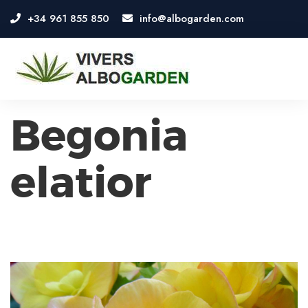
+34 961 855 850
info@albogarden.com
OSE
U
Begonia
elatior