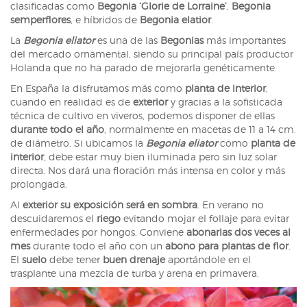
clasificadas como
Begonia ‘Glorie de Lorraine’
,
Begonia
semperflores
, e híbridos de
Begonia elatior
.
La
Begonia eliator
es una de las
Begonias
más importantes
del mercado ornamental, siendo su principal país productor
Holanda que no ha parado de mejorarla genéticamente.
En España la disfrutamos más como
planta de interior
,
cuando en realidad es de
exterior
y gracias a la sofisticada
técnica de cultivo en viveros, podemos disponer de ellas
durante todo el año
, normalmente en macetas de 11 a 14 cm.
de diámetro. Si ubicamos la
Begonia eliator
como
planta de
interior
, debe estar muy bien iluminada pero sin luz solar
directa. Nos dará una floración más intensa en color y más
prolongada.
Al
exterior su exposición será en sombra
. En verano no
descuidaremos el
riego
evitando mojar el follaje para evitar
enfermedades por hongos. Conviene
abonarlas dos veces al
mes
durante todo el año con un
abono para plantas de flor
.
El
suelo
debe tener
buen drenaje
aportándole en el
trasplante una mezcla de turba y arena en primavera.