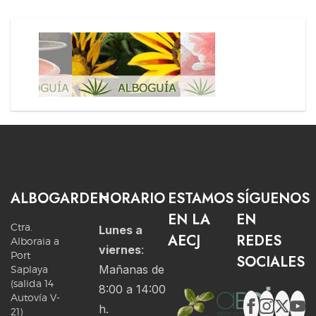
ALBOGARDEN
HORARIO
ESTAMOS
SÍGUENOS
EN LA
EN
Ctra.
Lunes a
AECJ
REDES
Alboraia a
viernes
:
Port
SOCIALES
Mañanas de
Saplaya
(salida 14
8:00 a 14:00
Autovía V-
h.
21)