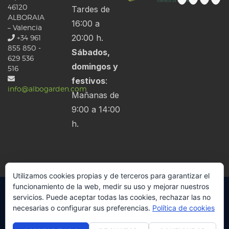
46120
Tardes de
ALBORAIA
16:00 a
– Valencia
20:00 h.
+34 961
855 850 -
Sábados,
629 536
domingos y
516
festivos
:
info@albogarden.com
Mañanas de
9:00 a 14:00
h.
Utilizamos cookies propias y de terceros para garantizar el
funcionamiento de la web, medir su uso y mejorar nuestros
Copyright © Vivers Albogarden. Todos los Derechos Reservados. |
Aviso
servicios. Puede aceptar todas las cookies, rechazar las no
necesarias o configurar sus preferencias.
Política de cookies
legal
|
Políticas de privacidad
|
Política de privacidad en Redes Sociales
|