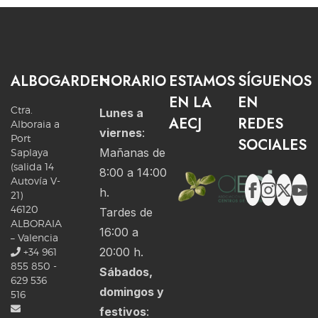
ALBOGARDEN
HORARIO
ESTAMOS
SÍGUENOS
EN LA
EN
Ctra.
Lunes a
AECJ
REDES
Alboraia a
viernes
:
Port
SOCIALES
Mañanas de
Saplaya
(salida 14
8:00 a 14:00
Autovía V-
h.
21)
46120
Tardes de
ALBORAIA
16:00 a
– Valencia
20:00 h.
+34 961
855 850 -
Sábados,
629 536
domingos y
516
festivos
: