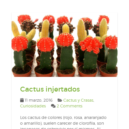
Cactus injertados
11 marzo, 2016
Cactus y Crasas
,
Curiosidades
2 Comments
Los cactus de colores (rojo, rosa, anaranjado
o amarillo), suelen carecer de clorofila, son
incapaces de sobrevivir por sí mismos. Al