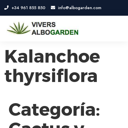
+34 961 855 850
info@albogarden.com
OSE
U
Kalanchoe
thyrsiflora
Categoría: