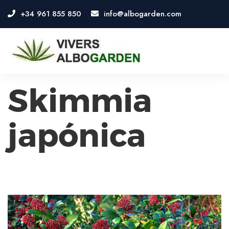
+34 961 855 850
info@albogarden.com
OSE
U
Skimmia
japónica