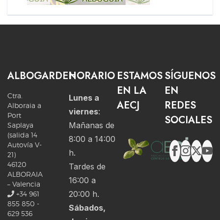
ALBOGARDEN
HORARIO
ESTAMOS
SÍGUENOS
EN LA
EN
Ctra.
Lunes a
AECJ
REDES
Alboraia a
viernes
:
Port
SOCIALES
Mañanas de
Saplaya
(salida 14
8:00 a 14:00
Autovía V-
h.
21)
46120
Tardes de
ALBORAIA
16:00 a
– Valencia
20:00 h.
+34 961
855 850 -
Sábados,
629 536