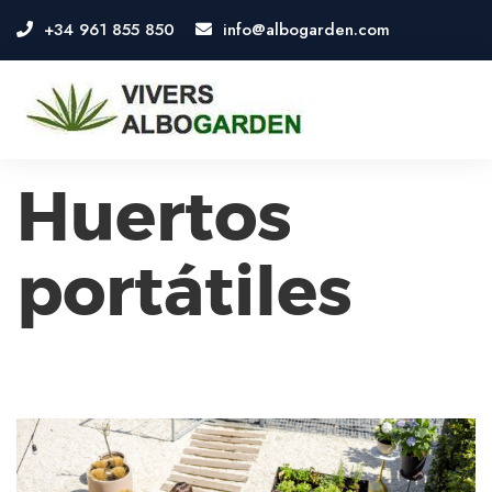
+34 961 855 850
info@albogarden.com
OSE
U
Huertos
portátiles