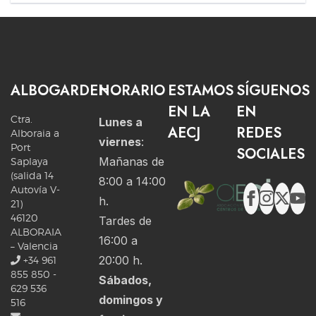
ALBOGARDEN
HORARIO
ESTAMOS
SÍGUENOS
EN LA
EN
Ctra.
Lunes a
AECJ
REDES
Alboraia a
viernes
:
Port
SOCIALES
Mañanas de
Saplaya
(salida 14
8:00 a 14:00
Autovía V-
h.
21)
46120
Tardes de
ALBORAIA
16:00 a
– Valencia
20:00 h.
+34 961
855 850 -
Sábados,
629 536
domingos y
516