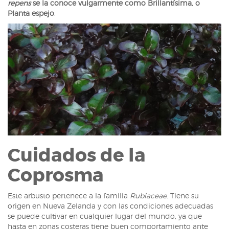
repens
se la conoce vulgarmente como Brillantísima, o
Planta espejo
.
Cuidados de la
Coprosma
Este arbusto pertenece a la familia
Rubiaceae
. Tiene su
origen en Nueva Zelanda y con las condiciones adecuadas
se puede cultivar en cualquier lugar del mundo, ya que
hasta en zonas costeras tiene buen comportamiento ante