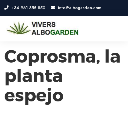
+34 961 855 850
info@albogarden.com
OSE
U
Coprosma, la
planta
espejo