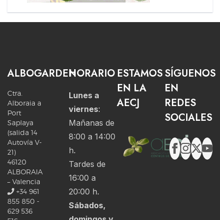
ALBOGARDEN
HORARIO
ESTAMOS
SÍGUENOS
EN LA
EN
Ctra.
Lunes a
AECJ
REDES
Alboraia a
viernes
:
Port
SOCIALES
Mañanas de
Saplaya
(salida 14
8:00 a 14:00
Autovía V-
h.
21)
46120
Tardes de
ALBORAIA
16:00 a
– Valencia
20:00 h.
+34 961
855 850 -
Sábados,
629 536
domingos y