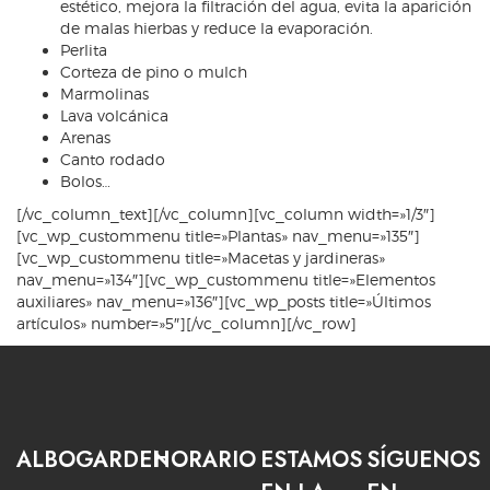
estético, mejora la filtración del agua, evita la aparición
de malas hierbas y reduce la evaporación.
Perlita
Corteza de pino o mulch
Marmolinas
Lava volcánica
Arenas
Canto rodado
Bolos…
[/vc_column_text][/vc_column][vc_column width=»1/3″]
[vc_wp_custommenu title=»Plantas» nav_menu=»135″]
[vc_wp_custommenu title=»Macetas y jardineras»
nav_menu=»134″][vc_wp_custommenu title=»Elementos
auxiliares» nav_menu=»136″][vc_wp_posts title=»Últimos
artículos» number=»5″][/vc_column][/vc_row]
ALBOGARDEN
HORARIO
ESTAMOS
SÍGUENOS