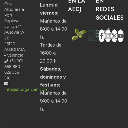
EN LA
EN
Ctra.
Lunes a
AECJ
REDES
Alboraia a
viernes
:
Port
SOCIALES
Mañanas de
Saplaya
(salida 14
8:00 a 14:00
Autovía V-
h.
21)
46120
Tardes de
ALBORAIA
16:00 a
– Valencia
20:00 h.
+34 961
855 850 -
Sábados,
629 536
domingos y
516
festivos
:
info@albogarden.com
Mañanas de
9:00 a 14:00
h.