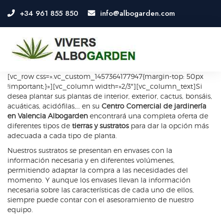
+34 961 855 850
info@albogarden.com
OSE
U
[vc_row css=».vc_custom_1457364177947{margin-top: 50px
!important;}»][vc_column width=»2/3″][vc_column_text]Si
desea plantar sus plantas de interior, exterior, cactus, bonsáis,
acuáticas, acidófilas,… en su
Centro Comercial de jardinería
en Valencia
Albogarden
encontrará una completa oferta de
diferentes tipos de
tierras y sustratos
para dar la opción más
adecuada a cada tipo de planta.
Nuestros sustratos se presentan en envases con la
información necesaria y en diferentes volúmenes,
permitiendo adaptar la compra a las necesidades del
momento. Y aunque los envases llevan la información
necesaria sobre las características de cada uno de ellos,
siempre puede contar con el asesoramiento de nuestro
equipo.